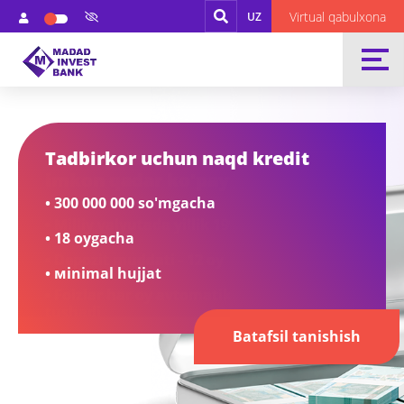
Virtual qabulxona
UZ
Tadbirkor uchun naqd kredit
• 300 000 000 so'mgacha
• 18 oygacha
• мinimal hujjat
Batafsil tanishish