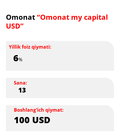
Omonat
“Omonat my capital
USD”
Yillik foiz qiymati:
6
%
Sana:
13
Boshlang'ich qiymat:
100 USD