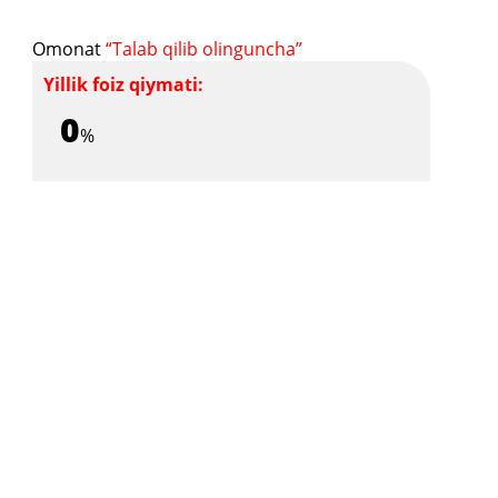
Omonat
“Talab qilib olinguncha”
Yillik foiz qiymati:
0
%
Sana:
Talab qilib olinguncha
Boshlang'ich qiymat:
Cheklanmagan
Omonot nomi va turi:
"Talab qilib