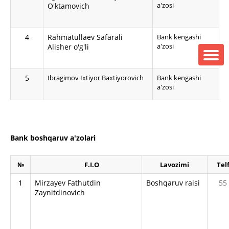
a'zosi
O'ktamovich
4
Rahmatullaev Safarali
Bank kengashi
a'zosi
Alisher o'g'li
5
Ibragimov Ixtiyor Baxtiyorovich
Bank kengashi
a'zosi
Bank boshqaruv a'zolari
№
F.I.O
Lavozimi
Tel
1
Mirzayev Fathutdin
Boshqaruv raisi
55
Zaynitdinovich