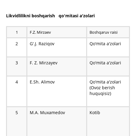
Likvidlilikni boshqarish qo'mitasi a'zolari
1
F.Z. Mirzaev
Boshqaruv raisi
2
G'.J. Raziqov
Qo'mita a'zolari
3
F. Z. Mirzayev
Qo'mita a'zolari
4
E.Sh. Alimov
Qo'mita a'zolari
(Ovoz berish
huquqisiz)
5
M.A. Muxamedov
Kotib