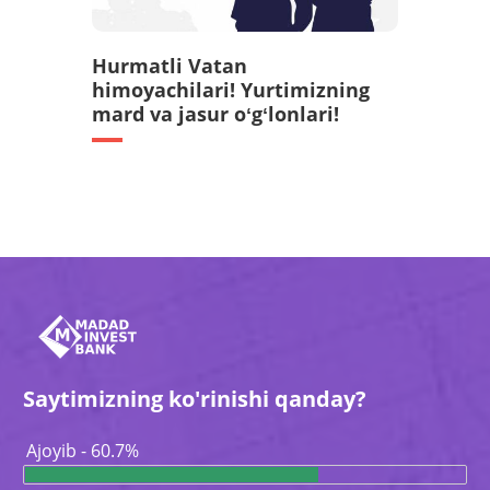
Hurmatli Vatan
himoyachilari! Yurtimizning
mard va jasur oʻgʻlonlari!
Saytimizning ko'rinishi qanday?
Ajoyib - 60.7%