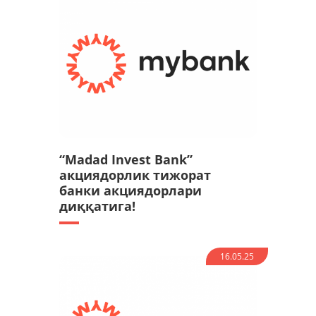
“Madad Invest Bank”
акциядорлик тижорат
банки акциядорлари
диққатига!
16.05.25