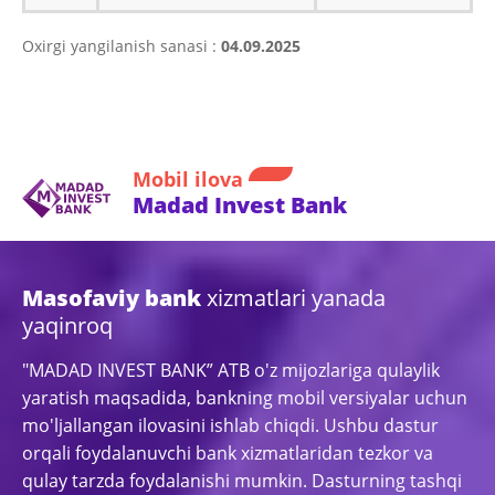
Oxirgi yangilanish sanasi :
04.09.2025
Mobil ilova
Madad Invest Bank
Masofaviy bank
xizmatlari yanada
yaqinroq
"MADAD INVEST BANK” ATB o'z mijozlariga qulaylik
yaratish maqsadida, bankning mobil versiyalar uchun
mo'ljallangan ilovasini ishlab chiqdi. Ushbu dastur
orqali foydalanuvchi bank xizmatlaridan tezkor va
qulay tarzda foydalanishi mumkin. Dasturning tashqi