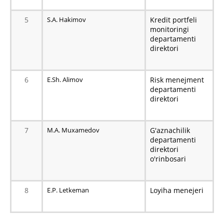
5
S.A. Hakimov
Kredit portfeli
monitoringi
departamenti
direktori
6
E.Sh. Alimov
Risk menejment
departamenti
direktori
7
M.A. Muxamedov
G'aznachilik
departamenti
direktori
o'rinbosari
8
E.P. Letkeman
Loyiha menejeri