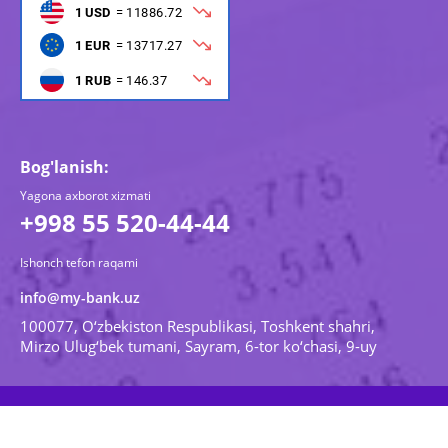
Bog'lanish:
Yagona axborot xizmati
+998 55 520-44-44
Ishonch tefon raqami
info@my-bank.uz
100077, O‘zbekiston Respublikasi, Toshkent shahri,
Mirzo Ulug‘bek tumani, Sayram, 6-tor ko‘chasi, 9-uy
© 2026 Barcha xuquqlar himoyalangan. Madad Invest