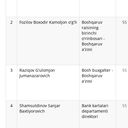
2
Fozilov Boxodir Kamoljon o'g'li
Boshqaruv
55
raisining
birinchi
o'rinbosari -
Boshqaruv
a'zosi
3
Raziqov G'ulomjon
Bosh buxgalter -
55
Jumanazarovich
Boshqaruv
a'zosi
4
Shamsutdinov Sanjar
Bank kartalari
55
Baxtiyorovich
departamenti
direktori