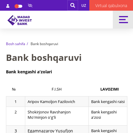
Virtual qabulxona
UZ
Bosh sahifa
Bank boshqaruvi
Bank boshqaruvi
Bank kengashi a'zolari
№
F.I.SH
LAVOZIMI
1
Aripov Kamoljon Fazilovich
Bank kengashi raisi
2
Shokirjonov Ravshanjon
Bank kengashi
Mo'minjon o'g'li
a'zosi
3
Egamnazarov Yusufjon
Bank kengashi