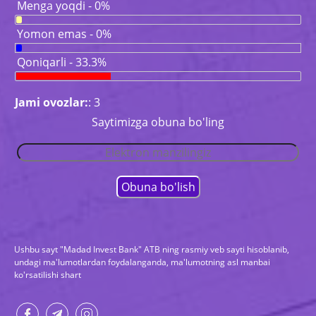
Menga yoqdi - 0%
Yomon emas - 0%
Qoniqarli - 33.3%
Jami ovozlar:
: 3
Saytimizga obuna bo'ling
Ushbu sayt "Madad Invest Bank" ATB ning rasmiy veb sayti hisoblanib,
undagi ma'lumotlardan foydalanganda, ma'lumotning asl manbai
ko'rsatilishi shart