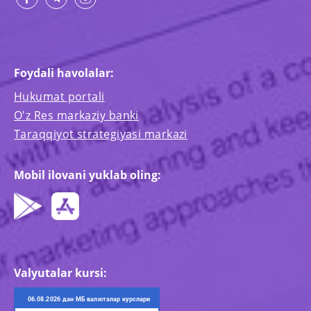
Foydali havolalar:
Hukumat portali
O'z Res markaziy banki
Taraqqiyot strategiyasi markazi
Mobil ilovani yuklab oling:
Valyutalar kursi: