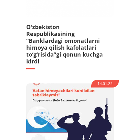
O'zbekiston
Respublikasining
“Banklardagi omonatlarni
himoya qilish kafolatlari
to‘g‘risida”gi qonun kuchga
kirdi
14.01.25