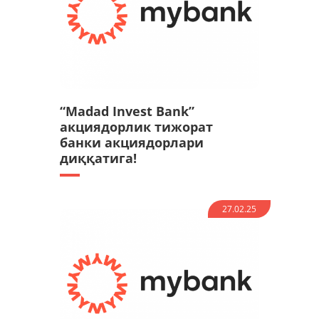
“Madad Invest Bank”
акциядорлик тижорат
банки акциядорлари
диққатига!
27.02.25