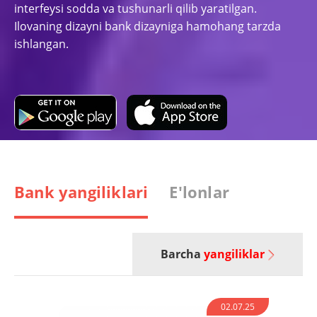
interfeysi sodda va tushunarli qilib yaratilgan.
Ilovaning dizayni bank dizayniga hamohang tarzda
ishlangan.
Bank yangiliklari
E'lonlar
Barcha
yangiliklar
02.07.25