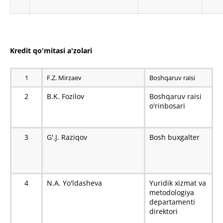
Kredit qo'mitasi a'zolari
1
F.Z. Mirzaev
Boshqaruv raisi
2
B.K. Fozilov
Boshqaruv raisi
o'rinbosari
3
G'.J. Raziqov
Bosh buxgalter
4
N.A. Yo'ldasheva
Yuridik xizmat va
metodologiya
departamenti
direktori