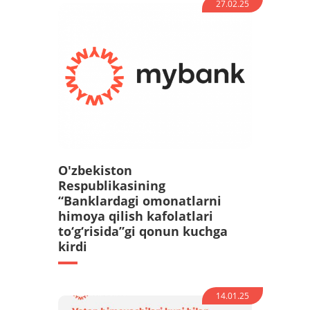
27.02.25
O'zbekiston
Respublikasining
“Banklardagi omonatlarni
himoya qilish kafolatlari
to‘g‘risida”gi qonun kuchga
kirdi
14.01.25