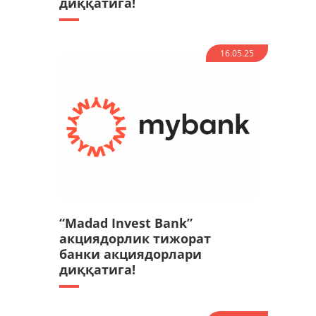
диққатига!
16.05.25
“Madad Invest Bank”
акциядорлик тижорат
банки акциядорлари
диққатига!