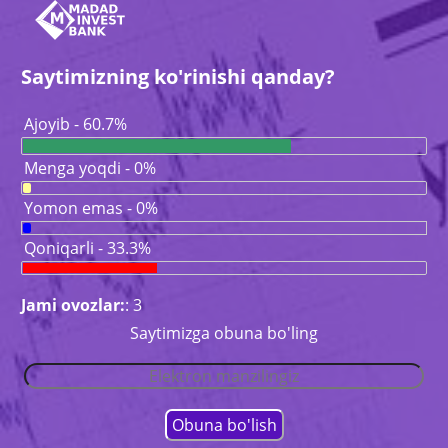
Saytimizning ko'rinishi qanday?
Ajoyib - 60.7%
Menga yoqdi - 0%
Yomon emas - 0%
Qoniqarli - 33.3%
Jami ovozlar:
: 3
Saytimizga obuna bo'ling