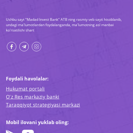
Ushbu sayt "Madad Invest Bank" ATB ning rasmiy veb sayti hisoblanib,
undagi ma'lumotlardan foydalanganda, ma'lumotning asl manbai
ko'rsatilishi shart
Foydali havolalar:
Hukumat portali
O'z Res markaziy banki
Taraqqiyot strategiyasi markazi
Mobil ilovani yuklab oling: