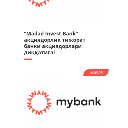
“Madad Invest Bank”
акциядорлик тижорат
банки акциядорлари
диққатига!
16.05.25