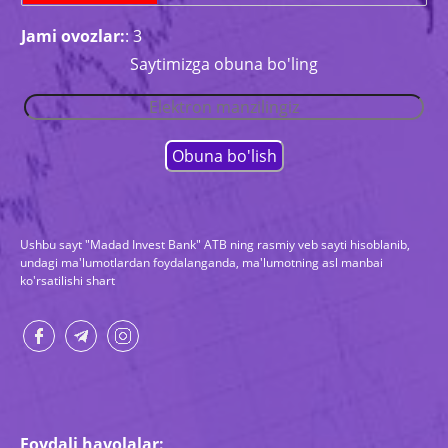
Jami ovozlar:
: 3
Saytimizga obuna bo'ling
Ushbu sayt "Madad Invest Bank" ATB ning rasmiy veb sayti hisoblanib,
undagi ma'lumotlardan foydalanganda, ma'lumotning asl manbai
ko'rsatilishi shart
Foydali havolalar: