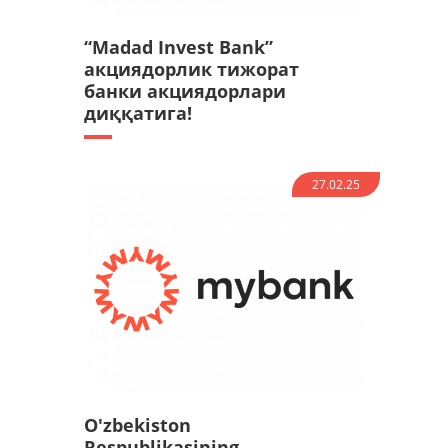
“Madad Invest Bank”
акциядорлик тижорат
банки акциядорлари
диққатига!
27.02.25
O'zbekiston
Respublikasining