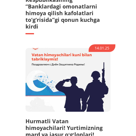
“Banklardagi omonatlarni
himoya qilish kafolatlari
to‘g‘risida”gi qonun kuchga
kirdi
14.01.25
Hurmatli Vatan
himoyachilari! Yurtimizning
mard va jasur oʻgʻlonlari!