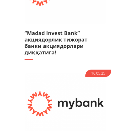
“Madad Invest Bank”
акциядорлик тижорат
банки акциядорлари
диққатига!
16.05.25