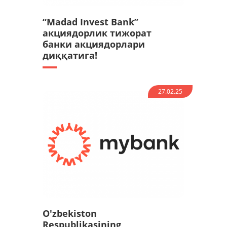
“Madad Invest Bank”
акциядорлик тижорат
банки акциядорлари
диққатига!
27.02.25
O'zbekiston
Respublikasining