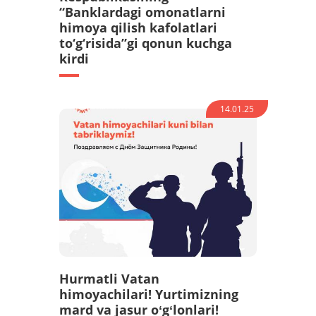
“Banklardagi omonatlarni
himoya qilish kafolatlari
to‘g‘risida”gi qonun kuchga
kirdi
14.01.25
Hurmatli Vatan
himoyachilari! Yurtimizning
mard va jasur oʻgʻlonlari!