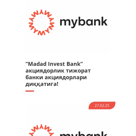
“Madad Invest Bank”
акциядорлик тижорат
банки акциядорлари
диққатига!
27.02.25