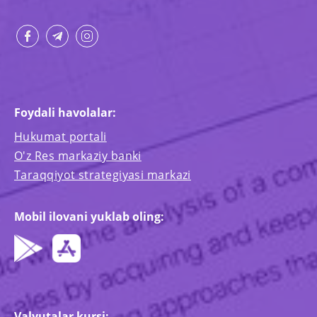
Foydali havolalar:
Hukumat portali
O'z Res markaziy banki
Taraqqiyot strategiyasi markazi
Mobil ilovani yuklab oling:
Valyutalar kursi: