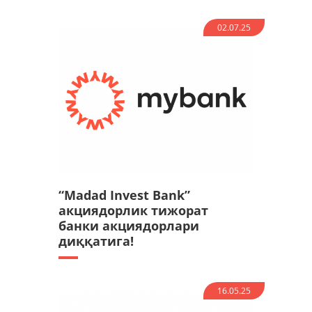
02.07.25
“Madad Invest Bank”
акциядорлик тижорат
банки акциядорлари
диққатига!
16.05.25