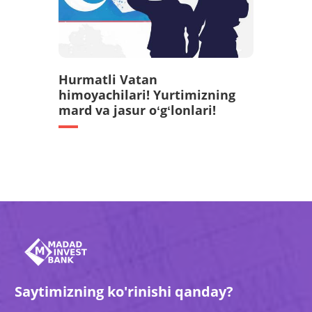
Hurmatli Vatan
himoyachilari! Yurtimizning
mard va jasur oʻgʻlonlari!
Saytimizning ko'rinishi qanday?