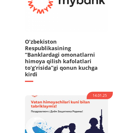
O'zbekiston
Respublikasining
“Banklardagi omonatlarni
himoya qilish kafolatlari
to‘g‘risida”gi qonun kuchga
kirdi
14.01.25