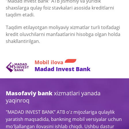
"Madad Invest Bank" ATB jismoniy va yuridik
shaxslarga qulay foiz stavkalari asosida kreditlarni
taqdim etadi.
Taqdim etilayotgan moliyaviy xizmatlar turli toifadagi
kredit oluvchilarni manfaatlarini hisobga olgan holda
shakllantirilgan.
Mobil ilova
Madad Invest Bank
Masofaviy bank
xizmatlari yanada
yaqinroq
"MADAD INVEST BANK” ATB o'z mijozlariga qulaylik
yaratish maqsadida, bankning mobil versiyalar uchun
mo'ljallangan ilovasini ishlab chiqdi. Ushbu dastur