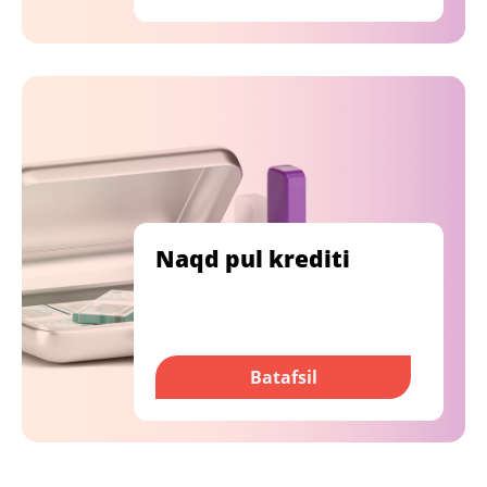
Naqd pul krediti
Batafsil