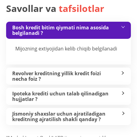
Savollar va
tafsilotlar
Bosh kredit bitim qiymati nima asosida
belgilanadi ?
Mijozning extiyojidan kelib chiqib belgilanadi
Revolver kreditning yillik kredit foizi
necha foiz ?
Ipoteka krediti uchun talab qilinadigan
hujjatlar ?
Jismoniy shaxslar uchun ajratiladigan
kreditning ajratilish shakli qanday ?