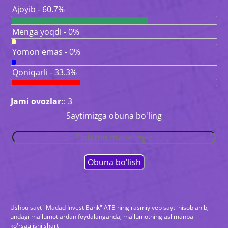
Ajoyib - 60.7%
Menga yoqdi - 0%
Yomon emas - 0%
Qoniqarli - 33.3%
Jami ovozlar:
: 3
Saytimizga obuna bo'ling
Ushbu sayt "Madad Invest Bank" ATB ning rasmiy veb sayti hisoblanib,
undagi ma'lumotlardan foydalanganda, ma'lumotning asl manbai
ko'rsatilishi shart