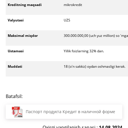
Kreditning maqsadi
mikrokredit
Valyutasi
UZS
Maksimal miqdor
300.000.000,00 (uch yuz million) so 'mg
Ustamasi
Yillik foizlarning 32% dan.
Muddati
18 (o'n sakkiz) oydan oshmasligi kerak.
Batafsil:
Паспорт продукта Кредит в наличной форме
Oxirgi yangilanish sanasi :
14.08.2024