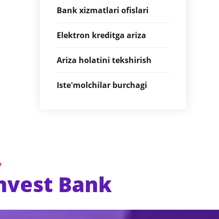
Bank xizmatlari ofislari
Elektron kreditga ariza
Ariza holatini tekshirish
Iste'molchilar burchagi
nvest Bank