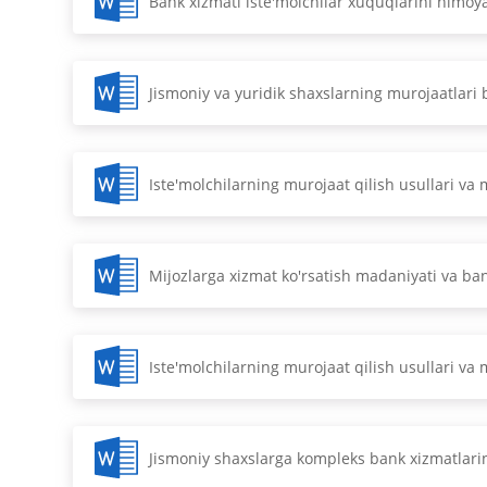
Bank xizmati iste'molchilar xuquqlarini himoya
Jismoniy va yuridik shaxslarning murojaatlari b
Iste'molchilarning murojaat qilish usullari va m
Mijozlarga xizmat ko'rsatish madaniyati va ban
Iste'molchilarning murojaat qilish usullari va m
Jismoniy shaxslarga kompleks bank xizmatlar