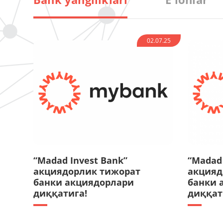
02.07.25
“Madad Invest Bank”
“Madad 
акциядорлик тижорат
акцияд
банки акциядорлари
банки 
диққатига!
диққат