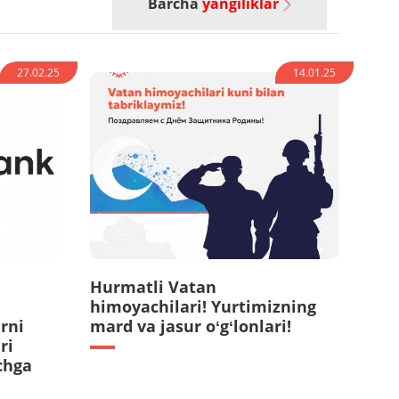
Barcha
yangiliklar
27.02.25
14.01.25
Hurmatli Vatan
himoyachilari! Yurtimizning
rni
mard va jasur oʻgʻlonlari!
ri
chga