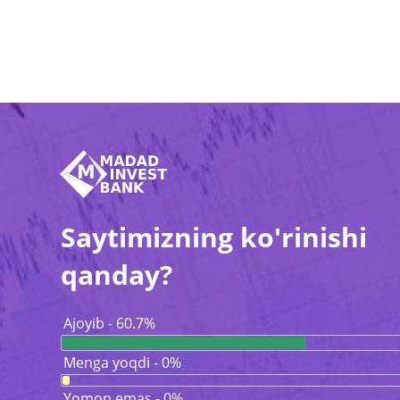
Saytimizning ko'rinishi
qanday?
Ajoyib - 60.7%
Menga yoqdi - 0%
Yomon emas - 0%