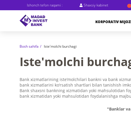
Ishonch tefon raqami :
Shaxsiy kabinet
KORPORATIV MIJO
Bosh sahifa
Iste'molchi burchagi
Iste'molchi burcha
Bank xizmatlarining iste’molchilari bankni va bank xizma
bank xizmatlarini ko‘rsatish shartlari bilan tanishish imk
Bank shaxsni bankning xizmatidan yoki mahsulotidan foy
bank xizmatidan yoki mahsulotidan foydalanishga majbur
"Banklar va