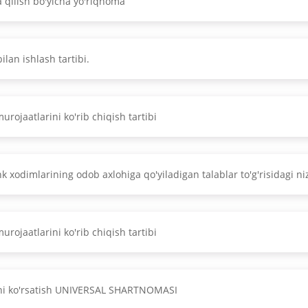
 qilish bo'yicha yo'riqnoma
ilan ishlash tartibi.
urojaatlarini ko'rib chiqish tartibi
k xodimlarining odob axlohiga qo'yiladigan talablar to'g'risidagi n
urojaatlarini ko'rib chiqish tartibi
ini ko'rsatish UNIVERSAL SHARTNOMASI