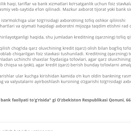
ik haqi, tariflar va bank xizmatlari ko‘rsatganlik uchun foiz stavkal
rasmiy veb-saytida e’lon qilinadi. Mazkur axborot tijorat yoki bank si
ste’molchiga ular to‘g‘risidagi axborotning to‘liq oshkor qilinishi
shartlari va qiymati haqidagi axborotni mijozga taqdim etishni rad 
irilayotganligi haqida, shu jumladan kreditning (qarzning) to‘liq q
lish chog‘ida qarz oluvchining kredit (qarz) olish bilan bog‘liq to‘lo
soblab chiqarilgan foiz stavkasi tushuniladi. Kreditning (qarzning) to
umladan uchinchi shaxslar foydasiga to‘lovlari, agar qarz oluvchini
b chiqsa va (yoki), agar kredit (qarz) berish bunday to‘lovlarni amal
arishlar ular kuchga kirishidan kamida o‘n kun oldin bankning rasm
ng va valyutalarni ayirboshlash kursining o‘zgarishi to‘g‘risidagi axb
 bank faoliyati to‘g‘risida" gi O‘zbekiston Respublikasi Qonuni, 6