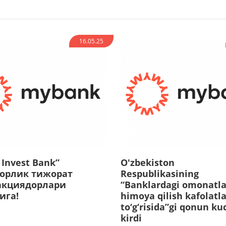
16.05.25
Invest Bank”
O'zbekiston
орлик тижорат
Respublikasining
акциядорлари
“Banklardagi omonatla
ига!
himoya qilish kafolatla
to‘g‘risida”gi qonun ku
kirdi