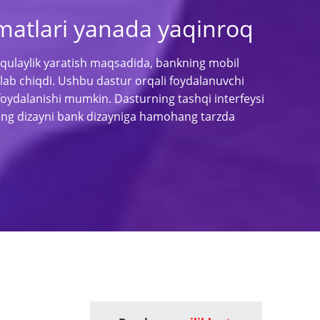
matlari yanada yaqinroq
qulaylik yaratish maqsadida, bankning mobil
hlab chiqdi. Ushbu dastur orqali foydalanuvchi
foydalanishi mumkin. Dasturning tashqi interfeysi
aning dizayni bank dizayniga hamohang tarzda