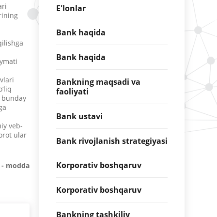
ari
E'lonlar
rining
Bank haqida
qilishga
Bank haqida
iymati
vlari
Bankning maqsadi va
‘liq
faoliyati
ng bunday
ga
Bank ustavi
iy veb-
orot ular
Bank rivojlanish strategiyasi
Korporativ boshqaruv
6 - modda
Korporativ boshqaruv
Bankning tashkiliy