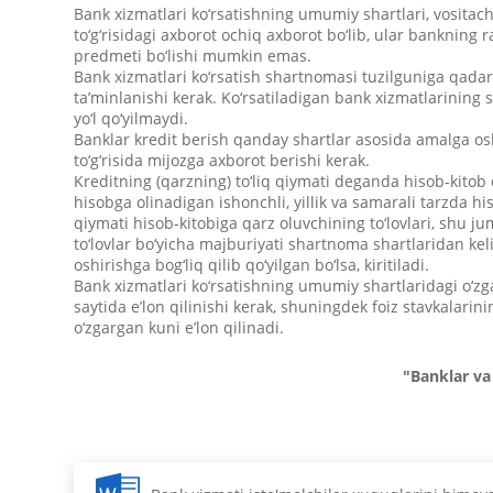
Bank xizmatlari ko‘rsatishning umumiy shartlari, vositachil
to‘g‘risidagi axborot ochiq axborot bo‘lib, ular bankning 
predmeti bo‘lishi mumkin emas.
Bank xizmatlari ko‘rsatish shartnomasi tuzilguniga qadar i
ta’minlanishi kerak. Ko‘rsatiladigan bank xizmatlarining 
yo‘l qo‘yilmaydi.
Banklar kredit berish qanday shartlar asosida amalga osh
to‘g‘risida mijozga axborot berishi kerak.
Kreditning (qarzning) to‘liq qiymati deganda hisob-kitob qi
hisobga olinadigan ishonchli, yillik va samarali tarzda hi
qiymati hisob-kitobiga qarz oluvchining to‘lovlari, shu j
to‘lovlar bo‘yicha majburiyati shartnoma shartlaridan keli
oshirishga bog‘liq qilib qo‘yilgan bo‘lsa, kiritiladi.
Bank xizmatlari ko‘rsatishning umumiy shartlaridagi o‘zg
saytida e’lon qilinishi kerak, shuningdek foiz stavkalarini
o‘zgargan kuni e’lon qilinadi.
"Banklar va