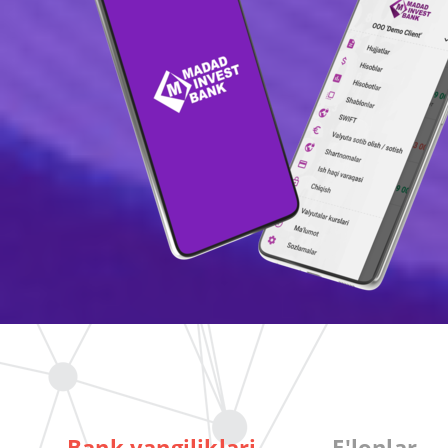
Bank yangiliklari
E'lonlar