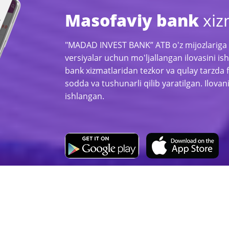
Masofaviy bank
xiz
"MADAD INVEST BANK” ATB o'z mijozlariga 
versiyalar uchun mo'ljallangan ilovasini is
bank xizmatlaridan tezkor va qulay tarzda 
sodda va tushunarli qilib yaratilgan. Ilov
ishlangan.