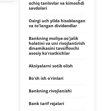
ochiq tanlovlar va kimoshdi
savdolari
Oxirgi uch yilda hisoblangan
va to'langan dividendlar
Bankning moliya-xo'jalik
holatini va uni rivojlantirish
dinamikasini tavsiflovchi
asosiy ko'rsatkichlar
Aksiyalarni sotib olish
Bo'sh ish o'rinlari
Bankning rivojlanishi
Bank tarif rejalari