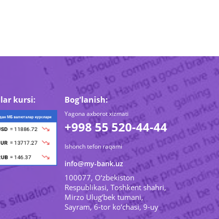
lar kursi:
Bog'lanish:
Yagona axborot xizmati
+998 55 520-44-44
Ishonch tefon raqami
info@my-bank.uz
100077, O‘zbekiston
Respublikasi, Toshkent shahri,
Mirzo Ulug‘bek tumani,
Sayram, 6-tor ko‘chasi, 9-uy