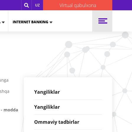
Virtual qabulxona
UZ
A
INTERNET BANKING
 unga
oshqa
Yangiliklar
Yangiliklar
5 - modda
Ommaviy tadbirlar