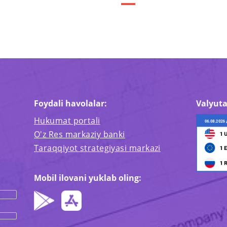
Foydali havolalar:
Valyuta
Hukumat portali
O'z Res markaziy banki
Taraqqiyot strategiyasi markazi
Mobil ilovani yuklab oling: