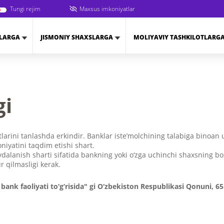
Tungi rejim
Maxsus imkoniyatlar
ZLARGA
JISMONIY SHAXSLARGA
MOLIYAVIY TASHKILOTLARG
gi
tlarini tanlashda erkindir. Banklar iste’molchining talabiga binoan
oniyatini taqdim etishi shart.
dalanish sharti sifatida bankning yoki o‘zga uchinchi shaxsning b
 qilmasligi kerak.
 bank faoliyati to‘g‘risida" gi O‘zbekiston Respublikasi Qonuni, 6