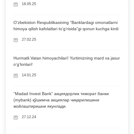
16.05.25
O'zbekiston Respublikasining “Banklardagi omonatlarni
himoya qilish kafolatlari to‘g‘risida”gi qonun kuchga kirdi
27.02.25
Hurmatli Vatan himoyachilari! Yurtimizning mard va jasur
oʻgʻlonlari!
14.01.25
“Madad Invest Bank” акциядорлик тижорат банки
(mybank) қўшимча акциялар чиқарилишини
жойлаштиришни якунлади.
27.12.24