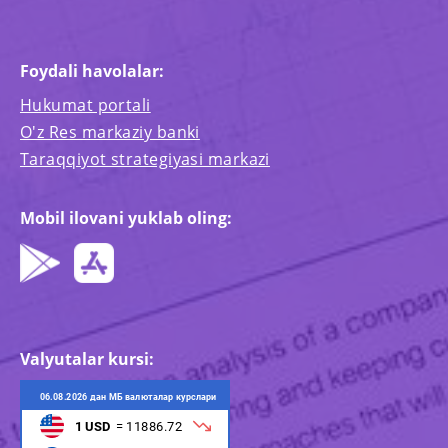
Foydali havolalar:
Hukumat portali
O'z Res markaziy banki
Taraqqiyot strategiyasi markazi
Mobil ilovani yuklab oling:
Valyutalar kursi: