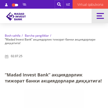
Virtual qabulxona
UZ
Bosh sahifa
Barcha yangiliklar
“Madad Invest Bank” акциядорлик тижорат банки акциядорлари
диққатига!
02.07.25
“Madad Invest Bank” акциядорлик
тижорат банки акциядорлари диққатига!