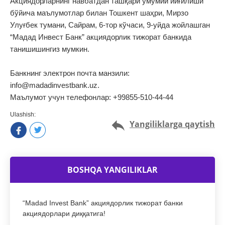
Акциядорларнинг навбатдан ташқари умумий йиғилиши
бўйича маълумотлар билан Тошкент шаҳри, Мирзо
Улуғбек тумани, Сайрам, 6-тор кўчаси, 9-уйда жойлашган
“Мадад Инвест Банк” акциядорлик тижорат банкида
танишишингиз мумкин.
Банкнинг электрон почта манзили:
info@madadinvestbank.uz.
Маълумот учун телефонлар: +99855-510-44-44
Ulashish:
Yangiliklarga qaytish
BOSHQA YANGILIKLAR
“Madad Invest Bank” акциядорлик тижорат банки
акциядорлари диққатига!