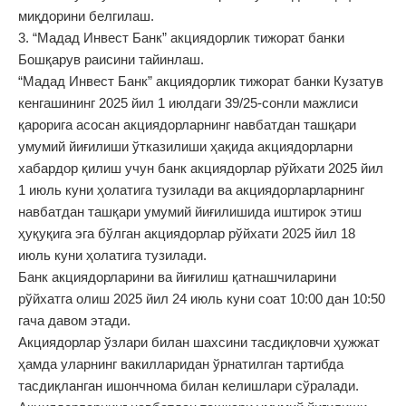
миқдорини белгилаш.
3. “Мадад Инвест Банк” акциядорлик тижорат банки
Бошқарув раисини тайинлаш.
“Мадад Инвест Банк” акциядорлик тижорат банки Кузатув
кенгашининг 2025 йил 1 июлдаги 39/25-сонли мажлиси
қарорига асосан акциядорларнинг навбатдан ташқари
умумий йиғилиши ўтказилиши ҳақида акциядорларни
хабардор қилиш учун банк акциядорлар рўйхати 2025 йил
1 июль куни ҳолатига тузилади ва акциядорларларнинг
навбатдан ташқари умумий йиғилишида иштирок этиш
ҳуқуқига эга бўлган акциядорлар рўйхати 2025 йил 18
июль куни ҳолатига тузилади.
Банк акциядорларини ва йиғилиш қатнашчиларини
рўйхатга олиш 2025 йил 24 июль куни соат 10:00 дан 10:50
гача давом этади.
Акциядорлар ўзлари билан шахсини тасдиқловчи ҳужжат
ҳамда уларнинг вакилларидан ўрнатилган тартибда
тасдиқланган ишончнома билан келишлари сўралади.