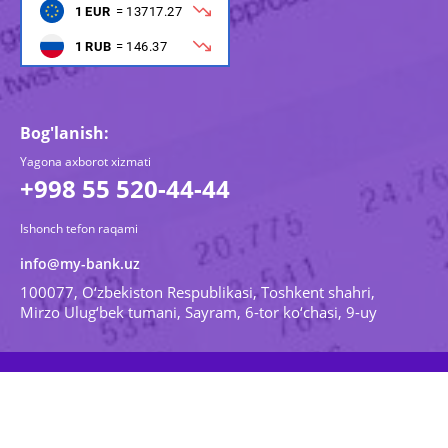
Bog'lanish:
Yagona axborot xizmati
+998 55 520-44-44
Ishonch tefon raqami
info@my-bank.uz
100077, O‘zbekiston Respublikasi, Toshkent shahri,
Mirzo Ulug‘bek tumani, Sayram, 6-tor ko‘chasi, 9-uy
© 2026 Barcha xuquqlar himoyalangan. Madad Invest
Bank