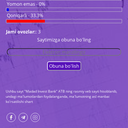
Yomon emas - 0%
Qoniqarli - 33.3%
Jami ovozlar:
: 3
Saytimizga obuna bo'ling
Ushbu sayt "Madad Invest Bank" ATB ning rasmiy veb sayti hisoblanib,
undagi ma'lumotlardan foydalanganda, ma'lumotning asl manbai
ko'rsatilishi shart