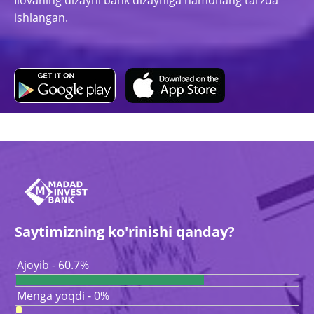
Ilovaning dizayni bank dizayniga hamohang tarzda
ishlangan.
Saytimizning ko'rinishi qanday?
Ajoyib - 60.7%
Menga yoqdi - 0%