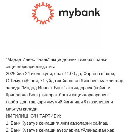
“Мадад Инвест Банк” акциядорлик тижорат банки
акциядорлари диққатига!
2025 йил 24 июль куни, соат 11:00 да, Фарғона шаҳри,
С.Темур кўчаси, 71-уйда жойлашган бинонинг мажлислар
залида “Мадад Инвест Банк” акциядорлик (кейинги
ўринларда Банк) тижорат банки акциядорларининг
навбатдан ташқари умумий йиғилиши ўтказилишини
маълум қилади.
ЙИҒИЛИШ КУН ТАРТИБИ:
1. Банк Кузатув кенгашига янги аъзоларни сайлаш.
2. Банк Кузатув кенгаши аъзоларига тўланадиган ҳақ