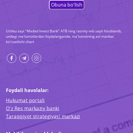
Ushbu sayt "Madad Invest Bank" ATB ning rasmiy veb sayti hisoblanib,
undagi ma'lumotlardan foydalanganda, ma'lumotning asl manbai
ko'rsatilishi shart
Foydali havolalar:
Hukumat portali
O'z Res markaziy banki
Taraqqiyot strategiyasi markazi