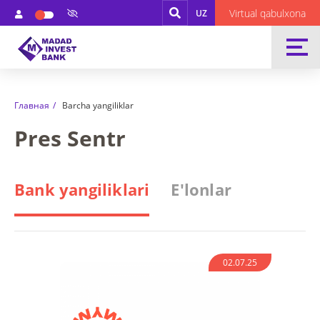
Virtual qabulxona
UZ
Главная
Barcha yangiliklar
Pres Sentr
Bank yangiliklari
E'lonlar
02.07.25