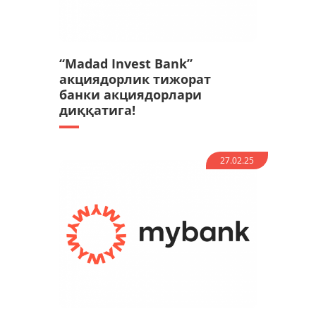
“Madad Invest Bank”
акциядорлик тижорат
банки акциядорлари
диққатига!
27.02.25