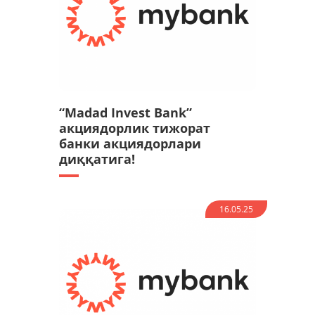
“Madad Invest Bank”
акциядорлик тижорат
банки акциядорлари
диққатига!
16.05.25