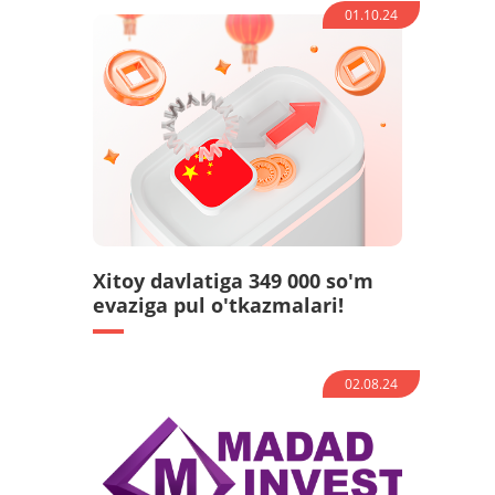
01.10.24
Xitoy davlatiga 349 000 so'm
evaziga pul o'tkazmalari!
02.08.24