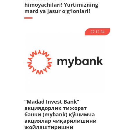
himoyachilari! Yurtimizning
mard va jasur oʻgʻlonlari!
27.12.24
“Madad Invest Bank”
акциядорлик тижорат
банки (mybank) қўшимча
акциялар чиқарилишини
жойлаштиришни