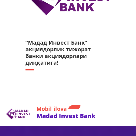
“Мадад Инвест Банк”
акциядорлик тижорат
банки акциядорлари
диққатига!
Mobil ilova
Madad Invest Bank