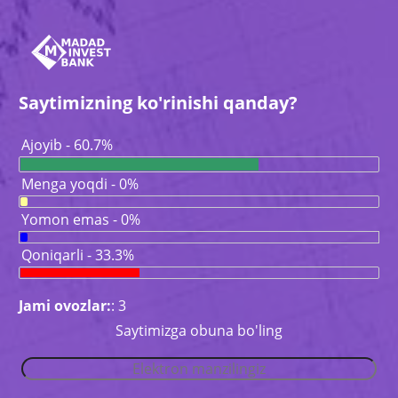
Saytimizning ko'rinishi qanday?
Ajoyib - 60.7%
Menga yoqdi - 0%
Yomon emas - 0%
Qoniqarli - 33.3%
Jami ovozlar:
: 3
Saytimizga obuna bo'ling