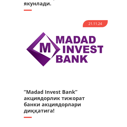
якунлади.
21.11.24
“Madad Invest Bank”
акциядорлик тижорат
банки акциядорлари
диққатига!