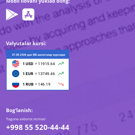
Mobil ilovani yuklab oling:
Valyutalar kursi:
Bog'lanish:
Yagona axborot xizmati
+998 55 520-44-44