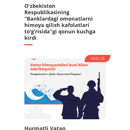
O'zbekiston
Respublikasining
“Banklardagi omonatlarni
himoya qilish kafolatlari
to‘g‘risida”gi qonun kuchga
kirdi
14.01.25
Hurmatli Vatan