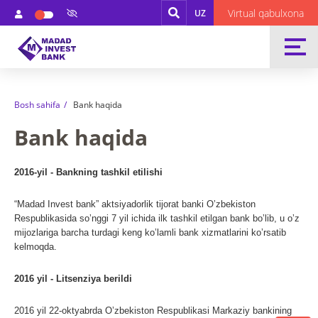
Virtual qabulxona
UZ
Bosh sahifa
Bank haqida
Bank haqida
2016-yil - Bankning tashkil etilishi
“Madad Invest bank” aktsiyadorlik tijorat banki Oʼzbekiston
Respublikasida soʼnggi 7 yil ichida ilk tashkil etilgan bank boʼlib, u oʼz
mijozlariga barcha turdagi keng koʼlamli bank xizmatlarini koʼrsatib
kelmoqda.
2016 yil - Litsenziya berildi
2016 yil 22-oktyabrda Oʼzbekiston Respublikasi Markaziy bankining