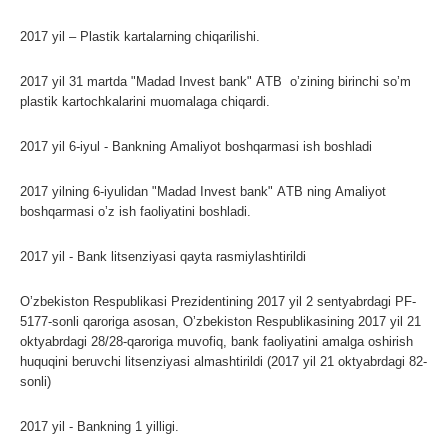
2017 yil – Plastik kartalarning chiqarilishi.
2017 yil 31 martda "Madad Invest bank" АTB oʼzining birinchi soʼm
plastik kartochkalarini muomalaga chiqardi.
2017 yil 6-iyul - Bankning Аmaliyot boshqarmasi ish boshladi
2017 yilning 6-iyulidan
"Madad Invest bank" АTB
ning Аmaliyot
boshqarmasi oʼz ish faoliyatini boshladi.
2017 yil - Bank litsenziyasi qayta rasmiylashtirildi
Oʼzbekiston Respublikasi Prezidentining 2017 yil 2 sentyabrdagi PF-
5177-sonli qaroriga asosan, Oʼzbekiston Respublikasining 2017 yil 21
oktyabrdagi 28/28-qaroriga muvofiq, bank faoliyatini amalga oshirish
huquqini beruvchi litsenziyasi almashtirildi (2017 yil 21 oktyabrdagi 82-
sonli)
2017 yil - Bankning 1 yilligi.