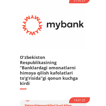
27.02.25
O'zbekiston
Respublikasining
“Banklardagi omonatlarni
himoya qilish kafolatlari
to‘g‘risida”gi qonun kuchga
kirdi
14.01.25