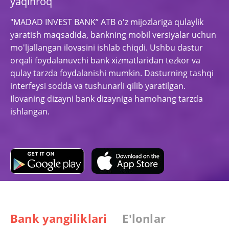
yaqinroq
"MADAD INVEST BANK” ATB o'z mijozlariga qulaylik
yaratish maqsadida, bankning mobil versiyalar uchun
mo'ljallangan ilovasini ishlab chiqdi. Ushbu dastur
orqali foydalanuvchi bank xizmatlaridan tezkor va
qulay tarzda foydalanishi mumkin. Dasturning tashqi
interfeysi sodda va tushunarli qilib yaratilgan.
Ilovaning dizayni bank dizayniga hamohang tarzda
ishlangan.
Bank yangiliklari
E'lonlar