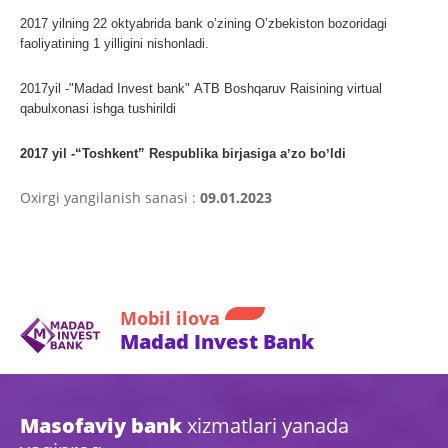
2017 yilning 22 oktyabrida bank oʼzining Oʼzbekiston bozoridagi
faoliyatining 1 yilligini nishonladi.
2017yil -"Madad Invest bank" АTB Boshqaruv Raisining virtual
qabulxonasi ishga tushirildi
2017 yil -“Toshkent” Respublika birjasiga aʼzo boʼldi
Oxirgi yangilanish sanasi :
09.01.2023
Mobil ilova
Madad Invest Bank
Masofaviy bank
xizmatlari yanada