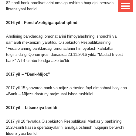
82-sonli bank amaliyotlarini amalga oshirish huquqini beruvchi
litsenziyasi berildi
2016 yil - Fond aʼzoligiga qabul qilindi
Аholining banklardagi omonatlarini himoyalashning ishonchli va
samarali mexanizmi yaratildi. Oʼzbekiston Respublikasining
"Fuqarolarning banklardagi omonatlarini himoyalash kafolatlari
toʼgʼrisida"gi Qonun ijrosi doirasida 23.11.2016 yilda "Madad Invest
bank" АTB ushbu fondga aʼzo boʼldi.
2017 yil – “Bank-Mijoz”
2017 yil 15 yanvarda bank va mijoz oʼrtasida fayl almashuvi boʼyicha
«Bank – Mijoz» dasturiy majmuasi ishga tushirildi.
2017 yil – Litsenziya berildi
2017 yil 10 fevralda Oʼzbekiston Respublikasi Markaziy bankining
2528-sonli kassa operatsiyalarini amalga oshirish huquqini beruvchi
litsenziyasi berildi.