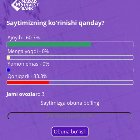
Saytimizning ko'rinishi qanday?
Ajoyib - 60.7%
Menga yoqdi - 0%
Yomon emas - 0%
Qoniqarli - 33.3%
Jami ovozlar:
: 3
Saytimizga obuna bo'ling