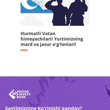
Hurmatli Vatan
himoyachilari! Yurtimizning
mard va jasur oʻgʻlonlari!
Saytimizning ko'rinishi qanday?