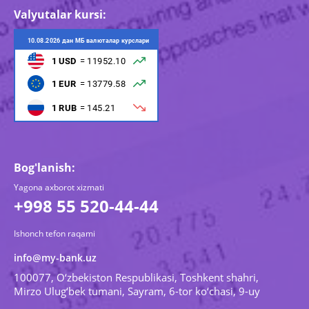
Valyutalar kursi:
Bog'lanish:
Yagona axborot xizmati
+998 55 520-44-44
Ishonch tefon raqami
info@my-bank.uz
100077, O‘zbekiston Respublikasi, Toshkent shahri,
Mirzo Ulug‘bek tumani, Sayram, 6-tor ko‘chasi, 9-uy