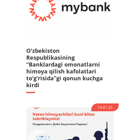
O'zbekiston
Respublikasining
“Banklardagi omonatlarni
himoya qilish kafolatlari
to‘g‘risida”gi qonun kuchga
kirdi
14.01.25