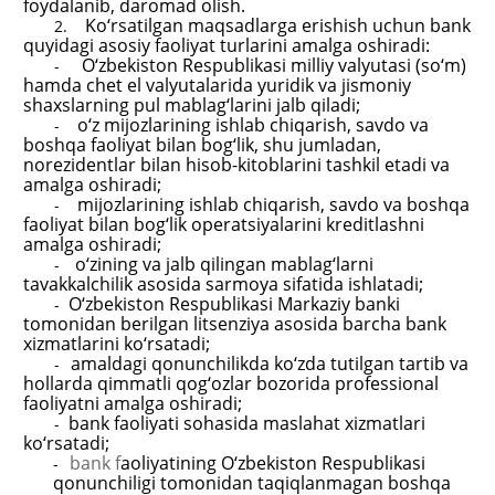
foydalanib, daromad olish.
Ko‘rsatilgan maqsadlarga erishish uchun bank
2.
quyidagi asosiy faoliyat turlarini
amalga
oshiradi:
O‘zbekiston Respublikasi milliy valyutasi (so‘m)
-
hamda chet el valyutalarida yuridik va jismoniy
shaxslarning pul mablag‘larini jalb qiladi;
o‘
z mijozlarining ishlab chiqarish, savdo va
-
boshqa faoliyat bilan bog‘lik, shu jumladan
,
norezidentlar bilan hisob-kitoblarini tashkil etadi va
amalga oshiradi;
mijozlarining
ishlab chiqarish, savdo va boshqa
-
faoliyat bilan bog‘lik operatsiyalarini kreditlashni
amalga oshiradi;
o‘
zining va jalb qilingan mablag‘larni
-
tavakkalchilik asosida sarmoya sifatida ishlatadi;
O‘zbekiston Respublikasi Markaziy banki
-
tomonidan berilgan litsenziya asosida barcha bank
xizmatlari
ni
ko‘rsatadi;
amaldagi
qonunchilikda ko‘zda tutilgan tartib va
-
hollarda qimmatli qog‘ozlar bozorida professional
faoliyatni amalga oshiradi;
bank
faoliyati so
h
asida maslahat xizmatlari
-
ko‘rsatadi;
bank f
aoliyatining O‘zbekiston Respublikasi
-
qonunchiligi tomonidan taqiqlanmagan boshqa