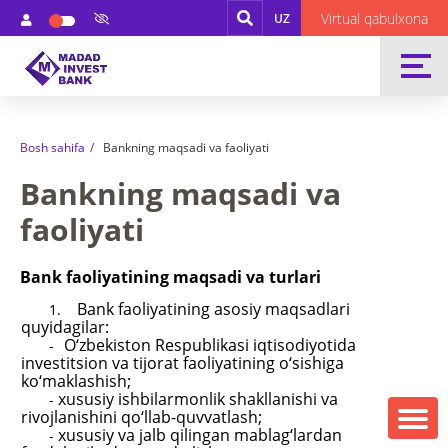
Virtual qabulxona
UZ
Bosh sahifa
Bankning maqsadi va faoliyati
Bankning maqsadi va
faoliyati
Bank faoliyatining maqsadi va turlari
Bank faoliyatining asosiy maqsadlari
1.
quyidagilar:
O‘zbekiston Respublikasi iqtisodiyotida
-
investitsion va tijorat faoliyatining o‘sishiga
k
o‘
maklashish;
xususiy
ishbilarmonlik shakllanishi va
-
rivojlanishini qo‘llab-quvvatlash;
xususiy
va jalb qilingan mablag‘lardan
-