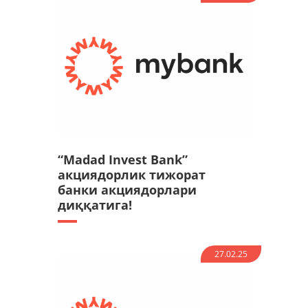
“Madad Invest Bank”
акциядорлик тижорат
банки акциядорлари
диққатига!
27.02.25