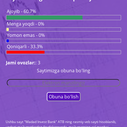
Ajoyib - 60.7%
Menga yoqdi - 0%
Yomon emas - 0%
Qoniqarli - 33.3%
Jami ovozlar:
: 3
Saytimizga obuna bo'ling
Ushbu sayt "Madad Invest Bank" ATB ning rasmiy veb sayti hisoblanib,
undagi ma'lumotlardan foydalanganda, ma'lumotning asl manbai