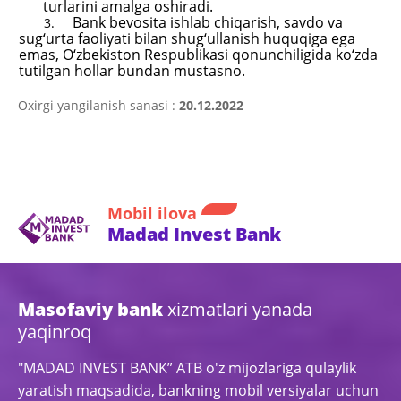
turlarini amalga oshiradi.
Bank bevosita ishlab chiqarish, savdo va
3.
sug‘urta faoliyati bilan shug‘ullanish huquqiga ega
emas, O‘zbekiston Respublikasi qonunchiligida ko‘zda
tutilgan hollar bundan mustasno.
Oxirgi yangilanish sanasi :
20.12.2022
Mobil ilova
Madad Invest Bank
Masofaviy bank
xizmatlari yanada
yaqinroq
"MADAD INVEST BANK” ATB o'z mijozlariga qulaylik
yaratish maqsadida, bankning mobil versiyalar uchun