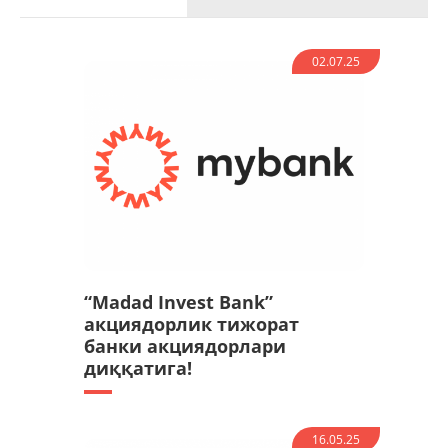
02.07.25
“Madad Invest Bank”
акциядорлик тижорат
банки акциядорлари
диққатига!
16.05.25