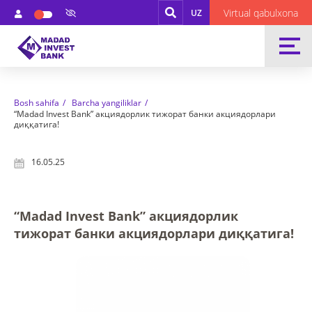
Virtual qabulxona
UZ
Bosh sahifa
Barcha yangiliklar
“Madad Invest Bank” акциядорлик тижорат банки акциядорлари
диққатига!
16.05.25
“Madad Invest Bank” акциядорлик
тижорат банки акциядорлари диққатига!