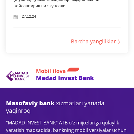
жойлаштиришни якунлади.
27.12.24
Barcha yangiliklar
Mobil ilova
Madad Invest Bank
Masofaviy bank
xizmatlari yanada
yaqinroq
"MADAD INVEST BANK” ATB o'z mijozlariga qulaylik
yaratish maqsadida, bankning mobil versiyalar uchun