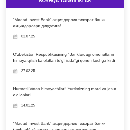
BOSHQA YANGILIKLAR
“Madad Invest Bank” акциядорлик тижорат банки
акциядорлари диққатига!
02.07.25
O'zbekiston Respublikasining “Banklardagi omonatlarni
himoya qilish kafolatlari to‘g‘risida”gi qonun kuchga kirdi
27.02.25
Hurmatli Vatan himoyachilari! Yurtimizning mard va jasur
oʻgʻlonlari!
14.01.25
“Madad Invest Bank” акциядорлик тижорат банки
(mybank) қўшимча акциялар чиқарилишини