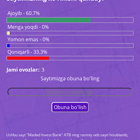
Ajoyib - 60.7%
Menga yoqdi - 0%
Yomon emas - 0%
Qoniqarli - 33.3%
Jami ovozlar:
: 3
Saytimizga obuna bo'ling
Ushbu sayt "Madad Invest Bank" ATB ning rasmiy veb sayti hisoblanib,