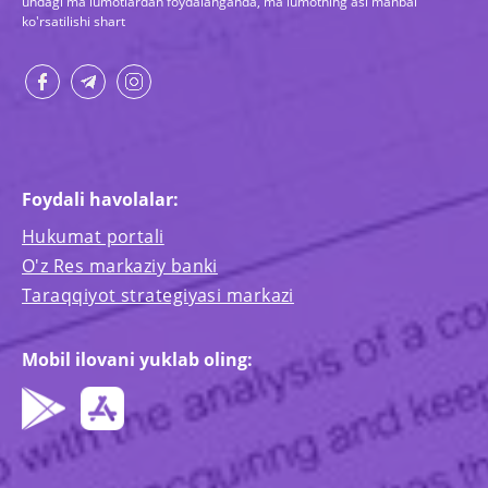
undagi ma'lumotlardan foydalanganda, ma'lumotning asl manbai
ko'rsatilishi shart
Foydali havolalar:
Hukumat portali
O'z Res markaziy banki
Taraqqiyot strategiyasi markazi
Mobil ilovani yuklab oling: