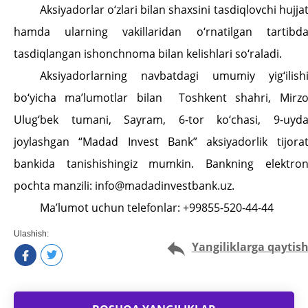
Aksiyadorlar o‘zlari bilan shaxsini tasdiqlovchi hujja
hamda ularning vakillaridan o‘rnatilgan tartibd
tasdiqlangan ishonchnoma bilan kelishlari so‘raladi.
Aksiyadorlarning navbatdagi umumiy yig‘ilish
bo‘yicha ma’lumotlar bilan
Toshkent shahri, Mirz
Ulug‘bek tumani, Sayram, 6-tor ko‘chasi, 9-uyd
joylashgan “Madad Invest Bank” aksiyadorlik tijora
bankida tanishishingiz mumkin. Bankning elektro
pochta manzili:
info@madadinvestbank.uz.
Ma’lumot
uchun
telefonlar:
+99855-520-44-44
Ulashish:
Yangiliklarga qaytis