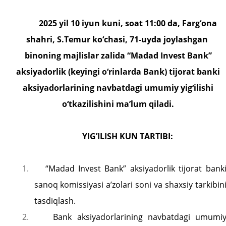
2025 yil 10 iyun kuni, soat 11:00 da, Farg‘ona
shahri, S.Temur ko‘chasi, 71-uyda joylashgan
binoning majlislar zalida “Madad Invest Bank”
aksiyadorlik (keyingi o‘rinlarda Bank) tijorat banki
aksiyadorlarining navbatdagi umumiy yig‘ilishi
o‘tkazilishini ma’lum qiladi.
Y
IG’ILISH
KUN TARTIBI
:
1.
“Madad Invest Bank” aksiyadorlik tijorat bank
sanoq komissiyasi a’zolari soni va shaxsiy tarkibin
tasdiqlash.
2.
Bank aksiyadorlarining navbatdagi umumi