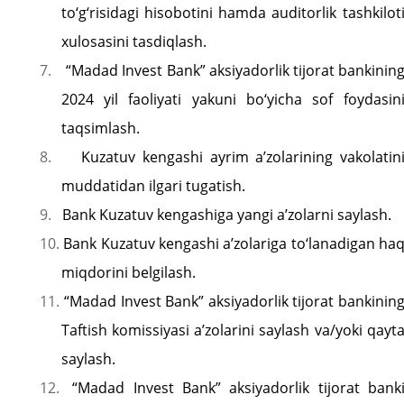
to‘g‘risidagi hisobotini hamda auditorlik tashkilot
xulosasini tasdiqlash.
7.
“Madad Invest Bank” aksiyadorlik tijorat bankinin
2024 yil faoliyati yakuni bo‘yicha sof foydasin
taqsimlash.
8.
Kuzatuv kengashi ayrim a’zolarining vakolatin
muddatidan ilgari tugatish.
9.
Bank Kuzatuv kengashiga yangi a’zolarni saylash.
10.
Bank Kuzatuv kengashi a’zolariga to‘lanadigan ha
miqdorini belgilash.
11.
“Madad Invest Bank” aksiyadorlik tijorat bankinin
Taftish komissiyasi a’zolarini saylash va/yoki qayt
saylash.
12.
“Madad Invest Bank” aksiyadorlik tijorat bank