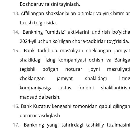
Boshqaruv raisini tayinlash.
13.
Affillangan shaxslar bilan bitimlar va yirik bitimla
tuzish to'g'risida.
14.
Bankning “umidsiz” aktivlarini undirish bo‘yich
2024-yil uchun ko‘rilgan chora-tadbirlar to‘g‘risida.
15.
Bank tarkibida mas’uliyati cheklangan jamiya
shaklidagi lizing kompaniyasi ochish va Bankg
tegishli bo‘lgan noturar joyni mas’uliyat
cheklangan jamiyat shaklidagi lizin
kompaniyasiga ustav fondini shakllantiris
maqsadida berish.
16.
Bank Kuzatuv kengashi tomonidan qabul qilinga
qarorni tasdiqlash
17.
Bankning yangi tahrirdagi tashkiliy tuzilmasin