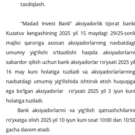
tasdiqlash.
“Madad Invest Bank” aksiyadorlik tijorat bank
Kuzatuv kengashining 2025 yil 15 maydagi 29/25-sonl
majlisi qaroriga asosan aksiyadorlarning navbatdag
umumiy yig‘ilishi o‘tkazilishi haqida aksiyadorlarn
xabardor qilish uchun bank aksiyadorlar ro‘yxati 2025 yi
16 may kuni holatiga tuziladi va aksiyadorlarlarnin
navbatdagi umumiy yig‘ilishida ishtirok etish huquqig
ega bo‘lgan aksiyadorlar
ro‘yxati 2025 yil 3 iyun kun
holatiga tuziladi.
Bank aksiyadorlarini va yig‘ilish qatnashchilarin
ro‘yxatga olish 202
5
yil 10
iyun
kuni soat 10:00 dan 10:5
gacha davom etadi.